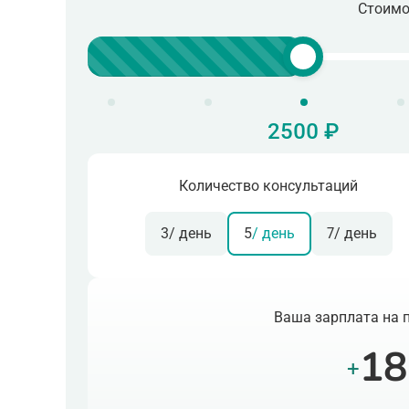
Стоимо
2500 ₽
Количество консультаций
3
/ день
5
/ день
7
/ день
Ваша зарплата на 
18
+