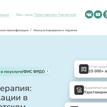
идящих
Ваш город:
Петропавловск-Камчатский
ние квалификации
/
Консультирование и терапия
10 лет на ры
15 000+ 
i
 в госуслуги/ФИС ФРДО
терапия:
Выдаваемый до
Удостовере
ации в
атском