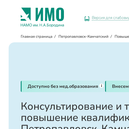
Версия для слабов
Главная страница
/
Петропавловск-Камчатский
/
Повыше
i
Доступно без мед.образования
Внесем
Консультирование и 
повышение квалифик
Петропавловск-Камч