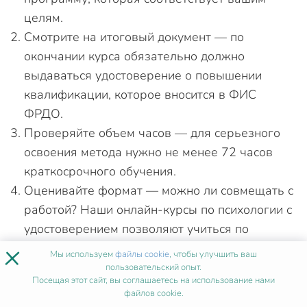
целям.
Смотрите на итоговый документ — по
окончании курса обязательно должно
выдаваться удостоверение о повышении
квалификации, которое вносится в ФИС
ФРДО.
Проверяйте объем часов — для серьезного
освоения метода нужно не менее 72 часов
краткосрочного обучения.
Оценивайте формат — можно ли совмещать с
работой? Наши онлайн-курсы по психологии с
удостоверением позволяют учиться по
×
вечерам или в выходные.
Мы используем
файлы cookie
, чтобы улучшить ваш
пользовательский опыт.
Частые ошибки при выборе курса
Посещая этот сайт, вы соглашаетесь на использование нами
файлов cookie.
Выбирать программу только по цене —