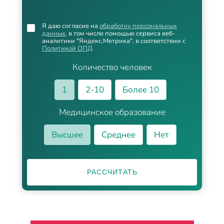
Я даю согласие на
обработку персональных
данных
, в том числе помощью сервиса веб-
аналитики "Яндекс.Метрика", в соответствии с
Политикой ОПД
Количество человек
1
2-10
Более 10
Медицинское образование
Высшее
Среднее
Нет
РАССЧИТАТЬ