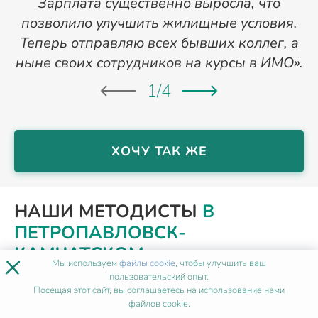
Зарплата существенно выросла, что
позволило улучшить жилищные условия.
Теперь отправляю всех бывших коллег, а
ныне своих сотрудников на курсы в ИМО».
1
/
4
ХОЧУ ТАК ЖЕ
НАШИ МЕТОДИСТЫ
В
ПЕТРОПАВЛОВСК-
КАМЧАТСКОМ
×
Мы используем
файлы cookie
, чтобы улучшить ваш
пользовательский опыт.
Посещая этот сайт, вы соглашаетесь на использование нами
файлов cookie.