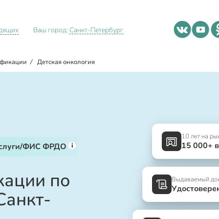
идящих
Ваш город:
Санкт-Петербург
ификации
/
Детская онкология
10 лет на ры
15 000+ 
i
услуги/ФИС ФРДО
ации по
Выдаваемый до
Удостовере
Санкт-