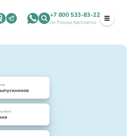
+7 800 533-83-22
по России бесплатно
нке
выпускников
кумент
ние