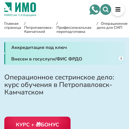
Главная
/
/
/
Операционное
страница
Петропавловск-
Профессиональная
дело для СМП
Камчатский
переподготовка
Аккредитация под ключ
i
Внесем в госуслуги/ФИС ФРДО
Операционное сестринское дело:
курс обучения в Петропавловск-
Камчатском
КУРС + 🎁БОНУС