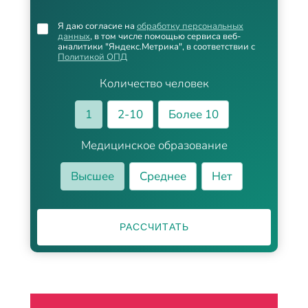
Я даю согласие на
обработку персональных
данных
, в том числе помощью сервиса веб-
аналитики "Яндекс.Метрика", в соответствии с
Политикой ОПД
Количество человек
1
2-10
Более 10
Медицинское образование
Высшее
Среднее
Нет
РАССЧИТАТЬ