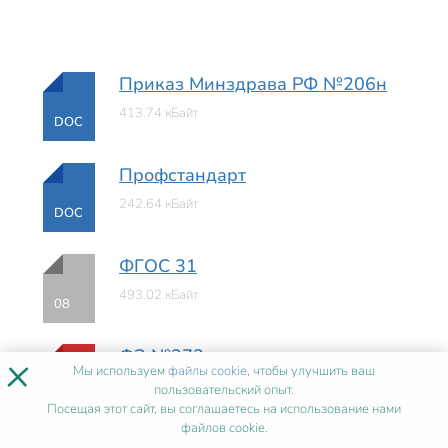
Приказ Минздрава РФ №206н
413.74 кБайт
DOC
Профстандарт
242.64 кБайт
DOC
ФГОС 31
493.02 кБайт
08
ФЗ №273
×
Мы используем
файлы cookie
, чтобы улучшить ваш
2.10 мБайт
пользовательский опыт.
PDF
Посещая этот сайт, вы соглашаетесь на использование нами
файлов cookie.
Приказ Минобрнауки №499