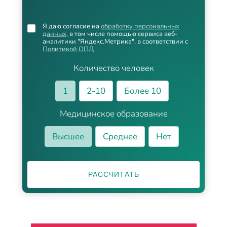
Я даю согласие на
обработку персональных
данных
, в том числе помощью сервиса веб-
аналитики "Яндекс.Метрика", в соответствии с
Политикой ОПД
Количество человек
1
2-10
Более 10
Медицинское образование
Высшее
Среднее
Нет
РАССЧИТАТЬ