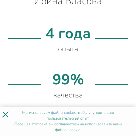
Ирина Власова
4 года
опыта
99%
качества
×
Мы используем
файлы cookie
, чтобы улучшить ваш
пользовательский опыт.
730+
Посещая этот сайт, вы соглашаетесь на использование нами
файлов cookie.