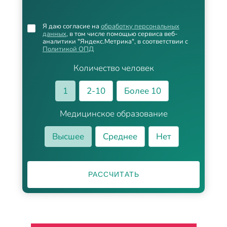
Я даю согласие на
обработку персональных
данных
, в том числе помощью сервиса веб-
аналитики "Яндекс.Метрика", в соответствии с
Политикой ОПД
Количество человек
1
2-10
Более 10
Медицинское образование
Высшее
Среднее
Нет
РАССЧИТАТЬ