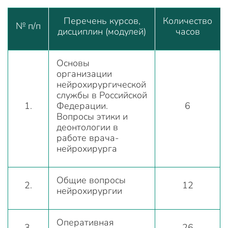
Перечень курсов,
Количество
№ п/п
дисциплин (модулей)
часов
Основы
организации
нейрохирургической
службы в Российской
1.
Федерации.
6
Вопросы этики и
деонтологии в
работе врача-
нейрохирурга
Общие вопросы
2.
12
нейрохирургии
Оперативная
3.
26