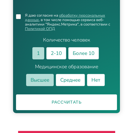
Я даю согласие на
обработку персональных
данных
, в том числе помощью сервиса веб-
аналитики "Яндекс.Метрика", в соответствии с
Политикой ОПД
Количество человек
1
2-10
Более 10
Медицинское образование
Высшее
Среднее
Нет
РАССЧИТАТЬ