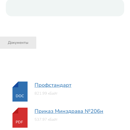
Документы
Профстандарт
821.99 кБайт
DOC
Приказ Минздрава №206н
537.97 кБайт
PDF