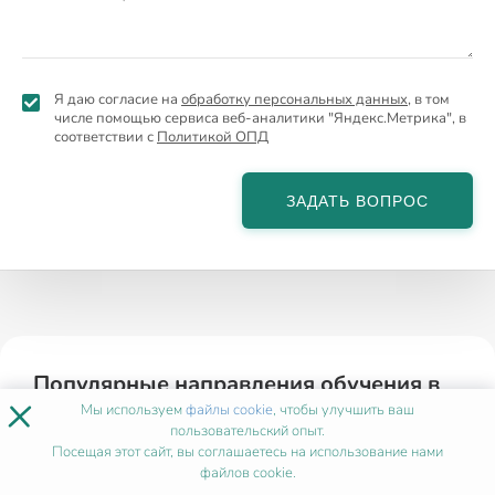
Я даю согласие на
обработку персональных данных
, в том
числе помощью сервиса веб-аналитики "Яндекс.Метрика", в
соответствии с
Политикой ОПД
ЗАДАТЬ ВОПРОС
Популярные направления обучения в
×
Петропавловск-Камчатском
Мы используем
файлы cookie
, чтобы улучшить ваш
пользовательский опыт.
Посещая этот сайт, вы соглашаетесь на использование нами
Нутрициология
файлов cookie.