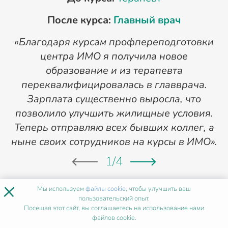
После курса:
Главный врач
«Благодаря курсам профпереподготовки
«
центра ИМО я получила новое
п
образование и из терапевта
переквалифицировалась в главврача.
Зарплата существенно выросла, что
позволило улучшить жилищные условия.
Теперь отправляю всех бывших коллег, а
ныне своих сотрудников на курсы в ИМО».
1
/
4
×
Мы используем
файлы cookie
, чтобы улучшить ваш
пользовательский опыт.
ХОЧУ ТАК ЖЕ
Посещая этот сайт, вы соглашаетесь на использование нами
файлов cookie.