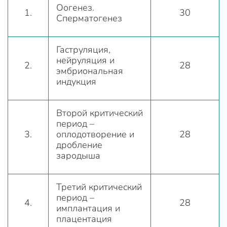
Оогенез.
1.
30
Сперматогенез
Гаструляция,
нейруляция и
2.
28
эмбриональная
индукция
Второй критический
период –
3.
оплодотворение и
28
дробление
зародыша
Третий критический
период –
4.
28
имплантация и
плацентация