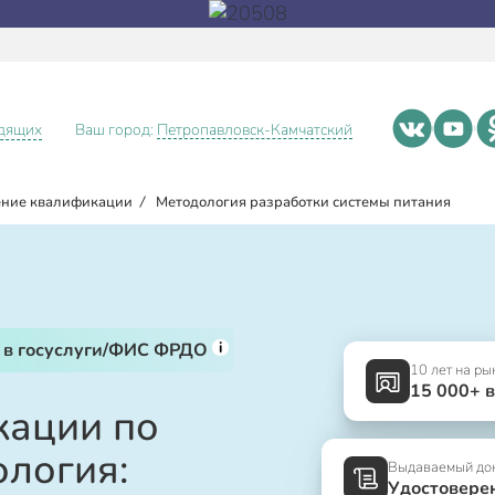
идящих
Ваш город:
Петропавловск-Камчатский
ние квалификации
/
Методология разработки системы питания
i
 в госуслуги/ФИС ФРДО
10 лет на ры
15 000+ 
ации по
логия:
Выдаваемый до
Удостовере