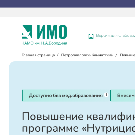
Версия для слабов
Главная страница
/
Петропавловск-Камчатский
/
Повыше
i
Доступно без мед.образования
Внесем
Повышение квалифик
программе «Нутрицио