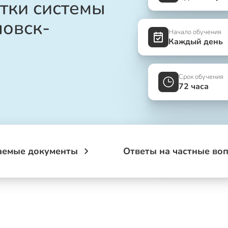
тки системы
ловск-
Начало обучения
Каждый день
Срок обучения
72 часа
аемые документы
Ответы на частные во