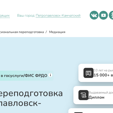
идящих
Ваш город:
Петропавловск-Камчатский
сиональная переподготовка
/
Медиация
10 лет на ры
15 000+ 
i
 в госуслуги/ФИС ФРДО
ереподготовка
Выдаваемый до
Диплом
павловск-