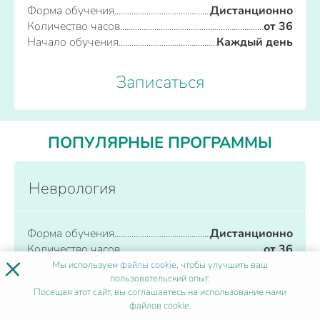
Форма обучения
Дистанционно
Количество часов
от 36
Начало обучения
Каждый день
Записаться
ПОПУЛЯРНЫЕ ПРОГРАММЫ
Неврология
Форма обучения
Дистанционно
Количество часов
от 36
×
Начало обучения
Каждый день
Мы используем
файлы cookie
, чтобы улучшить ваш
пользовательский опыт.
Посещая этот сайт, вы соглашаетесь на использование нами
Записаться
файлов cookie.