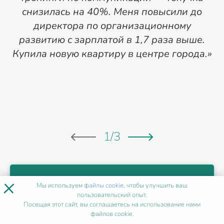
снизилась на 40%. Меня повысили до
директора по организационному
с
развитию с зарплатой в 1,7 раза выше.
Купила новую квартиру в центре города.»
1
/
3
ХОЧУ ТАК ЖЕ
×
Мы используем
файлы cookie
, чтобы улучшить ваш
пользовательский опыт.
Посещая этот сайт, вы соглашаетесь на использование нами
файлов cookie.
НАШИ МЕТОДИСТЫ
В МОСКВЕ