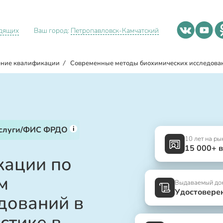
идящих
Ваш город:
Петропавловск-Камчатский
ние квалификации
/
Современные методы биохимических исследован
i
услуги/ФИС ФРДО
10 лет на ры
15 000+ 
ации по
м
Выдаваемый до
Удостовере
дований в
стике в