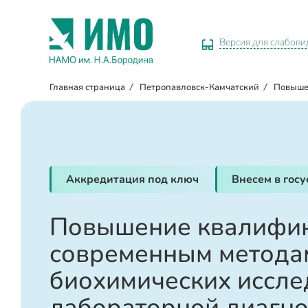
Версия для слабов
Главная страница
/
Петропавловск-Камчатский
/
Повыше
Аккредитация под ключ
Внесем в гос
Повышение квалифик
современным метода
биохимических иссле
лабораторной диагно