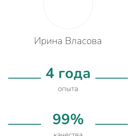
Ирина Власова
4 года
опыта
99%
качества