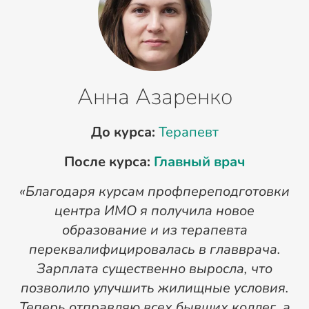
Анна Азаренко
До курса:
Терапевт
После курса:
Главный врач
«Благодаря курсам профпереподготовки
«
центра ИМО я получила новое
п
образование и из терапевта
переквалифицировалась в главврача.
Зарплата существенно выросла, что
позволило улучшить жилищные условия.
Теперь отправляю всех бывших коллег, а