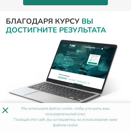
БЛАГОДАРЯ КУРСУ
ВЫ
ДОСТИГНИТЕ РЕЗУЛЬТАТА
×
Мы используем
файлы cookie
, чтобы улучшить ваш
пользовательский опыт.
Посещая этот сайт, вы соглашаетесь на использование нами
ВАШ ЛИЧНЫЙ
файлов cookie.