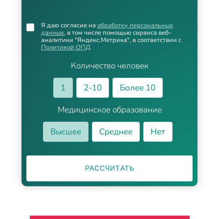
Я даю согласие на
обработку персональных
данных
, в том числе помощью сервиса веб-
аналитики "Яндекс.Метрика", в соответствии с
Политикой ОПД
Количество человек
1
2-10
Более 10
Медицинское образование
Высшее
Среднее
Нет
РАССЧИТАТЬ