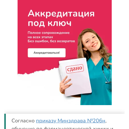
Согласно
приказу Минздрава №206н
,
обучение по фармацевтической химии и