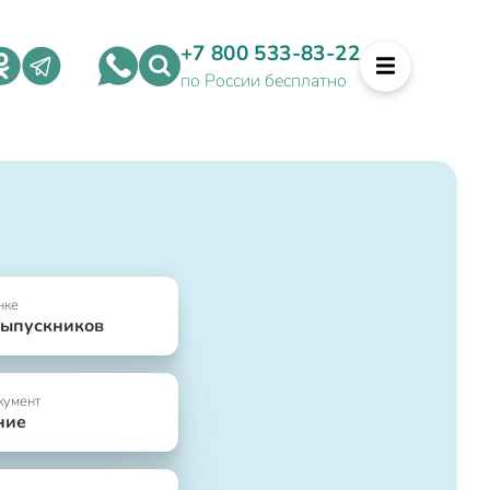
+7 800 533-83-22
по России бесплатно
нке
выпускников
кумент
ние