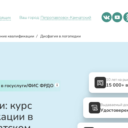
идящих
Ваш город:
Петропавловск-Камчатский
ние квалификации
/
Дисфагия в логопедии
10 лет на ры
15 000+ 
i
 в госуслуги/ФИС ФРДО
: курс
Выдаваемый до
Удостовере
ации в
атском