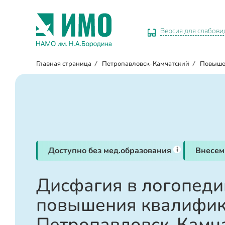
Версия для слабов
Главная страница
/
Петропавловск-Камчатский
/
Повыше
i
Доступно без мед.образования
Внесем
Дисфагия в логопедии
повышения квалифик
Петропавловск-Камч