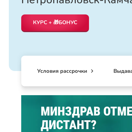
КУРС + 🎁БОНУС
Условия рассрочки
Выдав