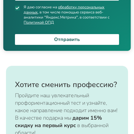
Я даю согласие на
обработку персональных
данных
, в том числе помощью сервиса веб-
аналитики "Яндекс.Метрика", в соответствии с
Политикой ОПД
Отправить
Хотите сменить профессию?
Пройдите наш увлекательный
профориентационный тест и узнайте,
какое направление подходит именно вам!
В качестве подарка мы
дарим 15%
скидку на первый курс
в выбранной
области!