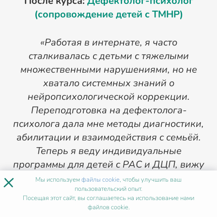
После курса:
Дефектолог-психолог
(сопровождение детей с ТМНР)
«Работая в интернате, я часто
сталкивалась с детьми с тяжелыми
множественными нарушениями, но не
хватало системных знаний о
нейропсихологической коррекции.
Переподготовка на дефектолога-
психолога дала мне методы диагностики,
абилитации и взаимодействия с семьёй.
Теперь я веду индивидуальные
к
программы для детей с РАС и ДЦП, вижу
З
×
реальный прогресс. Доход вырос с 28 000
0
Мы используем
файлы cookie
, чтобы улучшить ваш
пользовательский опыт.
до 68 000 рублей. Мечтала работать с
Посещая этот сайт, вы соглашаетесь на использование нами
«особыми» детьми – теперь я их главный
файлов cookie.