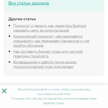
Все статьи раздела
Другие статьи
Психолог и деньги: как перестать бояться
называть цену за консультацию
Клинический психолог: чем занимается
специалист, как принимает пациентов и где
пройти обучение
Как составить бизнес‑план для частной
практики психолога
Возвращение к работе после родов:
психологический план для матери
×
Мы используем
файлы cookie
, чтобы улучшить ваш
Часто задаваемые вопросы
пользовательский опыт.
Посещая этот сайт, вы соглашаетесь на использование нами
файлов cookie.