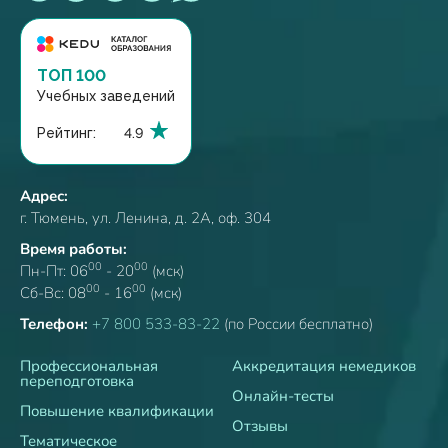
ТОП 100
Учебных заведений
Рейтинг:
4.9
Адрес:
г. Тюмень, ул. Ленина, д. 2А, оф. 304
Время работы:
00
00
Пн-Пт: 06
- 20
(мск)
00
00
Сб-Вс: 08
- 16
(мск)
Телефон:
+7 800 533-83-22
(по России бесплатно)
Профессиональная
Аккредитация немедиков
переподготовка
Онлайн-тесты
Повышение квалификации
Отзывы
Тематическое