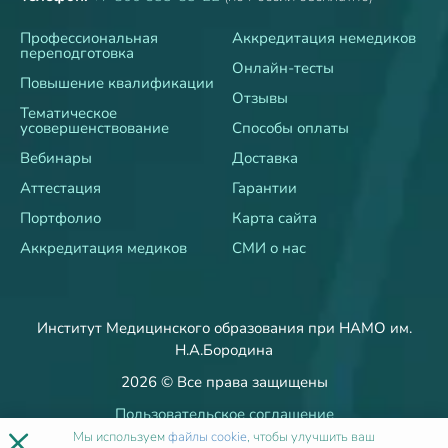
Профессиональная
Аккредитация немедиков
переподготовка
Онлайн-тесты
Повышение квалификации
Отзывы
Тематическое
усовершенствование
Способы оплаты
Вебинары
Доставка
Аттестация
Гарантии
Портфолио
Карта сайта
Аккредитация медиков
СМИ о нас
Институт Медицинского образования при НАМО им.
Н.А.Бородина
2026 © Все права защищены
Пользовательское соглашение
×
Политика об обработке и защите персональных данных
Мы используем
файлы cookie
, чтобы улучшить ваш