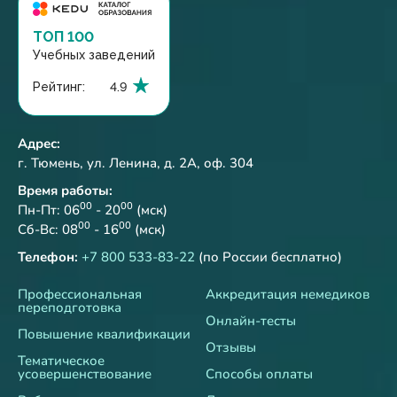
ТОП 100
Учебных заведений
Рейтинг:
4.9
Адрес:
г. Тюмень, ул. Ленина, д. 2А, оф. 304
Время работы:
00
00
Пн-Пт: 06
- 20
(мск)
00
00
Сб-Вс: 08
- 16
(мск)
Телефон:
+7 800 533-83-22
(по России бесплатно)
Профессиональная
Аккредитация немедиков
переподготовка
Онлайн-тесты
Повышение квалификации
Отзывы
Тематическое
усовершенствование
Способы оплаты