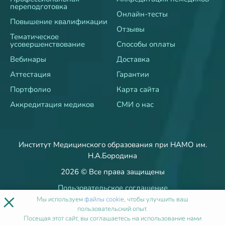
переподготовка
Онлайн-тесты
Повышение квалификации
Отзывы
Тематическое
усовершенствование
Способы оплаты
Вебинары
Доставка
Аттестация
Гарантии
Портфолио
Карта сайта
Аккредитация медиков
СМИ о нас
Институт Медицинского образования при НАМО им.
Н.А.Бородина
2026 © Все права защищены
Пользовательское соглашение
×
Политика об обработке и защите персональных данных
Мы используем
файлы cookie
, чтобы улучшить ваш
пользовательский опыт.
Пользовательское согласие
Посещая этот сайт, вы соглашаетесь на использование нами