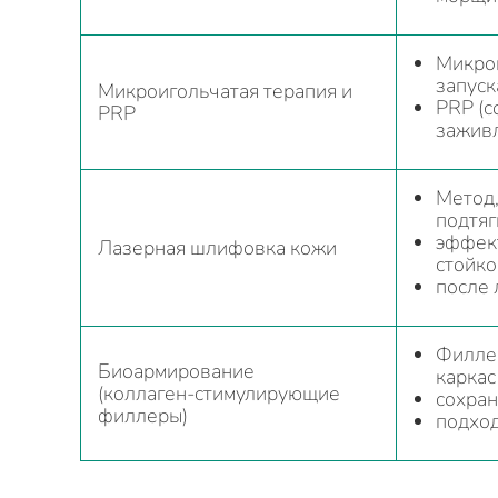
Микро
запуск
Микроигольчатая терапия и
PRP (с
PRP
зажив
Метод,
подтяг
эффект
Лазерная шлифовка кожи
стойко
после 
Филлер
Биоармирование
каркас
(коллаген‑стимулирующие
сохран
филлеры)
подход