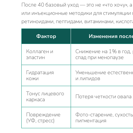
После 40 базовый уход — это не «что хочу»,
или инъекционные методики для стимуляции г
ретиноидами, пептидами, витаминами, кислота
Фактор
Изменения посл
Коллаген и
Снижение на 1% в год,
эластин
спад при менопаузе
Гидратация
Уменьшение естествен
кожи
и липидов
Тонус лицевого
Потеря четкости овала
каркаса
Повреждение
Фото‑старение, сухость
(УФ, стресс)
пигментация