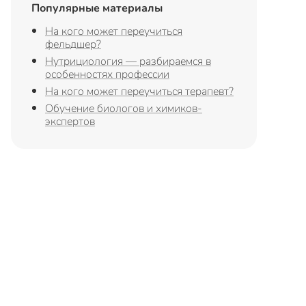
Популярные материалы
На кого может переучиться
фельдшер?
Нутрициология — разбираемся в
особенностях профессии
На кого может переучиться терапевт?
Обучение биологов и химиков-
экспертов