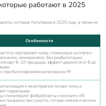
 которые работают в 2025
соты, которые популярны в 2025 году, а также их
Особенности
астоты прогревают кожу, стимулируя коллаген;
езненно, неинвазивно, без реабилитации;
ключает 6–10 процедур, эффект держится от 6 до
яцев;
н при биполярном/монополярном RF.
итализация и мезотерапия питают кожу и
ют гидратацию;
ы стимулируют фибробласты и коллаген I/III;
но показаны при сухости, потере сияния и мелких
нах.