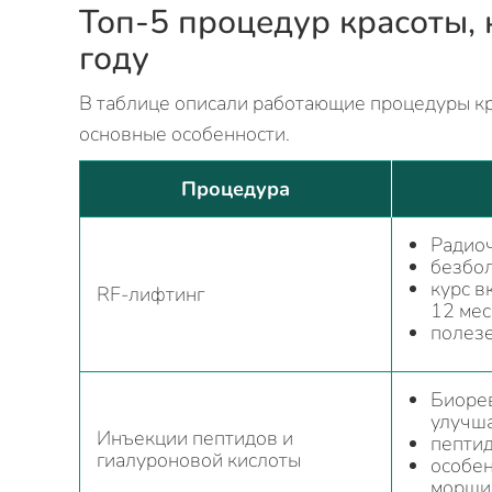
Топ‑5 процедур красоты,
году
В таблице описали работающие процедуры кра
основные особенности.
Процедура
Радиоч
безбол
курс в
RF‑лифтинг
12 мес
полезе
Биорев
улучша
Инъекции пептидов и
пептид
гиалуроновой кислоты
особен
морщи