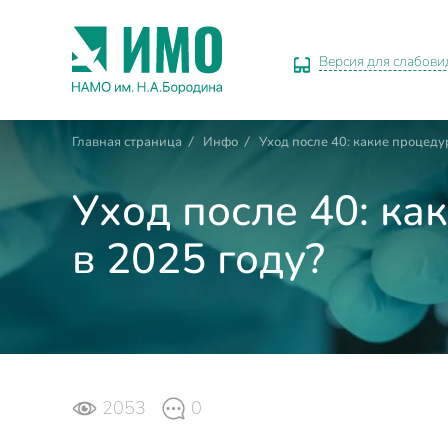
Версия для слабов
Главная страница
/
Инфо
/
Уход после 40: какие процеду
Уход после 40: ка
в 2025 году?
2053
0