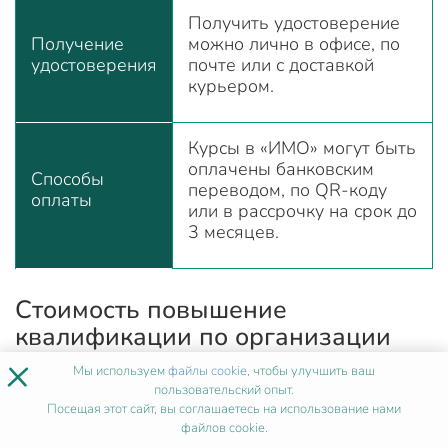
Получить удостоверение
Получение
можно лично в офисе, по
удостоверения
почте или с доставкой
курьером.
Курсы в «ИМО» могут быть
оплачены банковским
Способы
переводом, по QR-коду
оплаты
или в рассрочку на срок до
3 месяцев.
Стоимость повышение
квалификации по организации
здравоохранения и
×
Мы используем
файлы cookie
, чтобы улучшить ваш
общественному здоровью
пользовательский опыт.
Посещая этот сайт, вы соглашаетесь на использование нами
Онлайн-обучение в «ИМО» окупится уже через
файлов cookie.