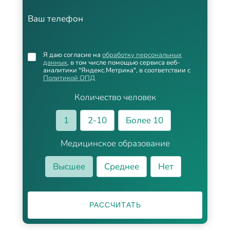
Ваш телефон
Я даю согласие на
обработку персональных
данных
, в том числе помощью сервиса веб-
аналитики "Яндекс.Метрика", в соответствии с
Политикой ОПД
Количество человек
1
2-10
Более 10
Медицинское образование
Высшее
Среднее
Нет
РАССЧИТАТЬ