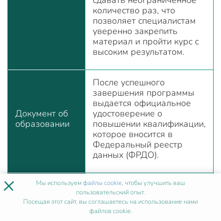
количество раз, что
позволяет специалистам
уверенно закрепить
материал и пройти курс с
высоким результатом.
После успешного
завершения программы
выдается официальное
Документ об
удостоверение о
образовании
повышении квалификации,
которое вносится в
Федеральный реестр
данных (ФРДО).
×
Мы используем
файлы cookie
, чтобы улучшить ваш
Получить удостоверение
пользовательский опыт.
Получение
можно лично в офисе, по
Посещая этот сайт, вы соглашаетесь на использование нами
удостоверения
почте или с доставкой
файлов cookie.
курьером.