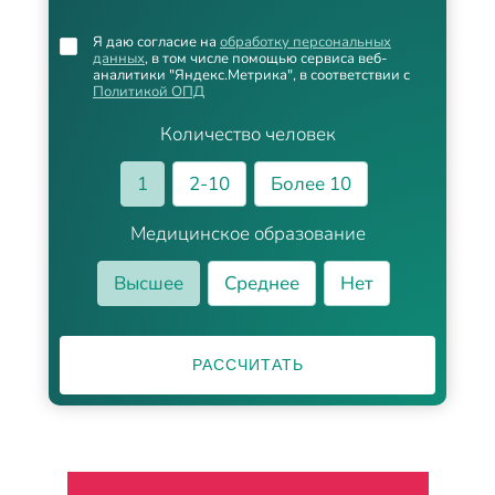
Я даю согласие на
обработку персональных
данных
, в том числе помощью сервиса веб-
аналитики "Яндекс.Метрика", в соответствии с
Политикой ОПД
Количество человек
1
2-10
Более 10
Медицинское образование
Высшее
Среднее
Нет
РАССЧИТАТЬ