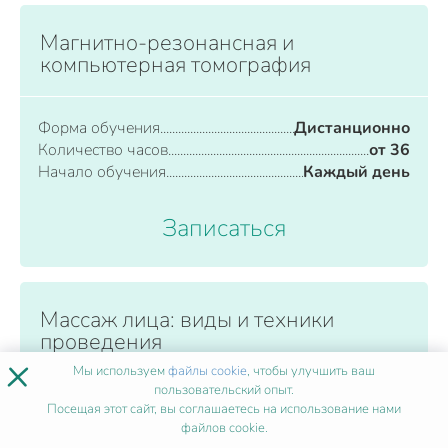
Магнитно-резонансная и
компьютерная томография
Форма обучения
Дистанционно
Количество часов
от 36
Начало обучения
Каждый день
Записаться
Массаж лица: виды и техники
проведения
×
Мы используем
файлы cookie
, чтобы улучшить ваш
пользовательский опыт.
Форма обучения
Дистанционно
Посещая этот сайт, вы соглашаетесь на использование нами
Количество часов
от 36
файлов cookie.