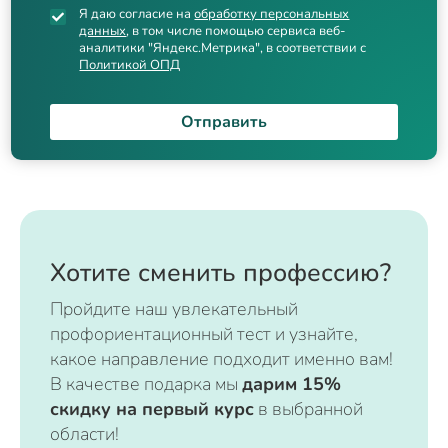
Я даю согласие на
обработку персональных
данных
, в том числе помощью сервиса веб-
аналитики "Яндекс.Метрика", в соответствии с
Политикой ОПД
Отправить
Хотите сменить профессию?
Пройдите наш увлекательный
профориентационный тест и узнайте,
какое направление подходит именно вам!
В качестве подарка мы
дарим 15%
скидку на первый курс
в выбранной
области!