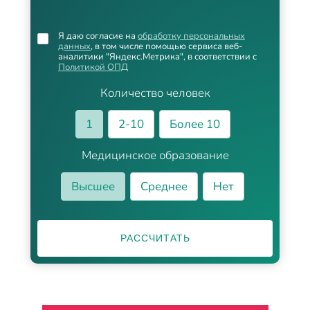
Я даю согласие на
обработку персональных
данных
, в том числе помощью сервиса веб-
аналитики "Яндекс.Метрика", в соответствии с
Политикой ОПД
Количество человек
1
2-10
Более 10
Медицинское образование
Высшее
Среднее
Нет
РАССЧИТАТЬ