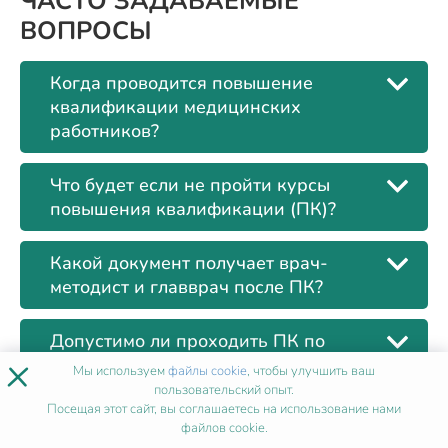
ЧАСТО ЗАДАВАЕМЫЕ
ВОПРОСЫ
Когда проводится повышение
квалификации медицинских
работников?
Что будет если не пройти курсы
повышения квалификации (ПК)?
Какой документ получает врач-
методист и главврач после ПК?
Допустимо ли проходить ПК по
×
общественному здоровью
Мы используем
файлы cookie
, чтобы улучшить ваш
дистанционно?
пользовательский опыт.
Посещая этот сайт, вы соглашаетесь на использование нами
файлов cookie.
Сколько длится повышение