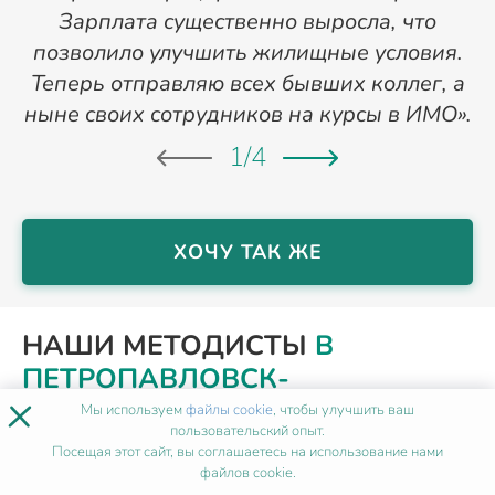
Зарплата существенно выросла, что
позволило улучшить жилищные условия.
Теперь отправляю всех бывших коллег, а
ныне своих сотрудников на курсы в ИМО».
1
/
4
ХОЧУ ТАК ЖЕ
НАШИ МЕТОДИСТЫ
В
ПЕТРОПАВЛОВСК-
×
КАМЧАТСКОМ
Мы используем
файлы cookie
, чтобы улучшить ваш
пользовательский опыт.
Посещая этот сайт, вы соглашаетесь на использование нами
файлов cookie.