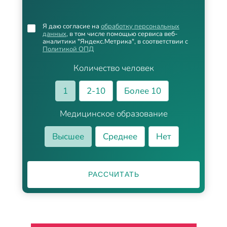
Я даю согласие на
обработку персональных
данных
, в том числе помощью сервиса веб-
аналитики "Яндекс.Метрика", в соответствии с
Политикой ОПД
Количество человек
1
2-10
Более 10
Медицинское образование
Высшее
Среднее
Нет
РАССЧИТАТЬ