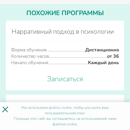
ПОХОЖИЕ ПРОГРАММЫ
Нарративный подход в психологии
Форма обучения
Дистанционно
Количество часов
от 36
Начало обучения
Каждый день
Записаться
×
Нейрогимнастика когнитивных
Мы используем
файлы cookie
, чтобы улучшить ваш
навыков
пользовательский опыт.
Посещая этот сайт, вы соглашаетесь на использование нами
файлов cookie.