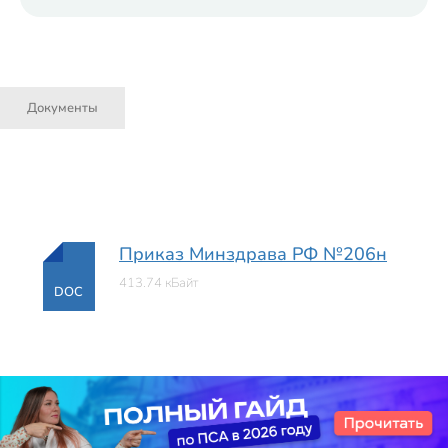
Документы
Приказ Минздрава РФ №206н
413.74 кБайт
DOC