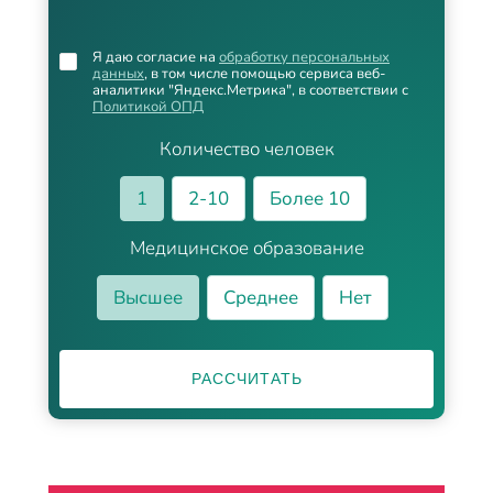
Я даю согласие на
обработку персональных
данных
, в том числе помощью сервиса веб-
аналитики "Яндекс.Метрика", в соответствии с
Политикой ОПД
Количество человек
1
2-10
Более 10
Медицинское образование
Высшее
Среднее
Нет
РАССЧИТАТЬ