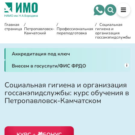
Главная
/
/
/
Социальная
страница
Петропавловск-
Профессиональная
гигиена и
Камчатский
переподготовка
организация
госсанэпидслужбы
Аккредитация под ключ
i
Внесем в госуслуги/ФИС ФРДО
Социальная гигиена и организация
госсанэпидслужбы: курс обучения в
Петропавловск-Камчатском
КУРС + 🎁БОНУС