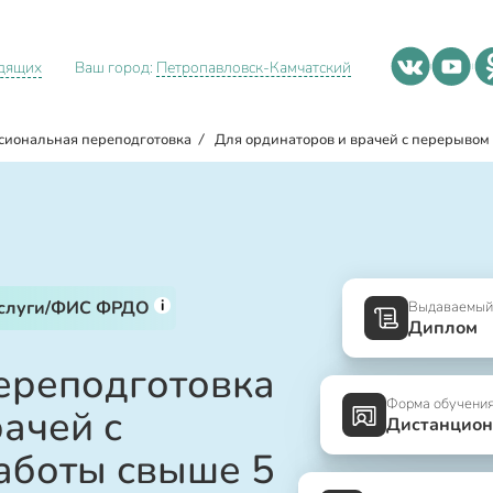
идящих
Ваш город:
Петропавловск-Камчатский
сиональная переподготовка
/
Для ординаторов и врачей с перерывом 
i
услуги/ФИС ФРДО
Выдаваемый
Диплом
ереподготовка
Форма обучени
ачей с
Дистанцион
аботы свыше 5