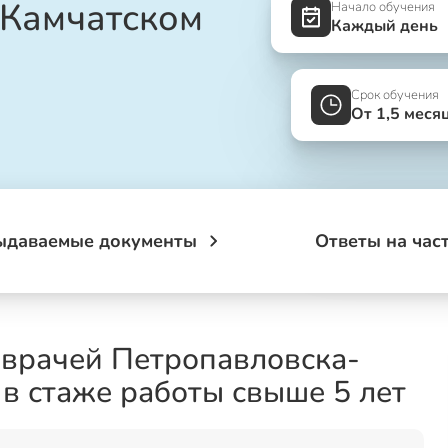
-Камчатском
Начало обучения
Каждый день
Срок обучения
От 1,5 меся
ыдаваемые документы
Ответы на час
 врачей Петропавловска-
в стаже работы свыше 5 лет