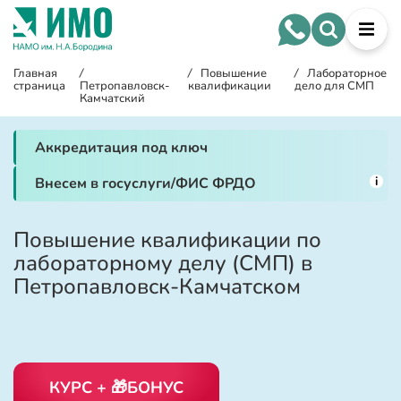
Главная
/
/
Повышение
/
Лабораторное
страница
Петропавловск-
квалификации
дело для СМП
Камчатский
Аккредитация под ключ
i
Внесем в госуслуги/ФИС ФРДО
Повышение квалификации по
лабораторному делу (СМП) в
Петропавловск-Камчатском
КУРС + 🎁БОНУС