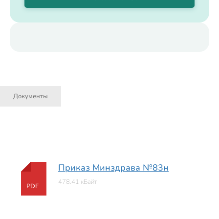
Документы
Приказ Минздрава №83н
478.41 кБайт
PDF