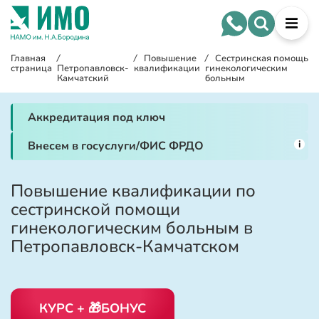
Главная
/
/
Повышение
/
Сестринская помощь
страница
Петропавловск-
квалификации
гинекологическим
Камчатский
больным
Аккредитация под ключ
i
Внесем в госуслуги/ФИС ФРДО
Повышение квалификации по
сестринской помощи
гинекологическим больным в
Петропавловск-Камчатском
КУРС + 🎁БОНУС