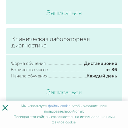
Записаться
Клиническая лабораторная
диагностика
Форма обучения
Дистанционно
Количество часов
от 36
Начало обучения
Каждый день
Записаться
×
Мы используем
файлы cookie
, чтобы улучшить ваш
пользовательский опыт.
Посещая этот сайт, вы соглашаетесь на использование нами
ВСЕ ПРОГРАММЫ
файлов cookie.