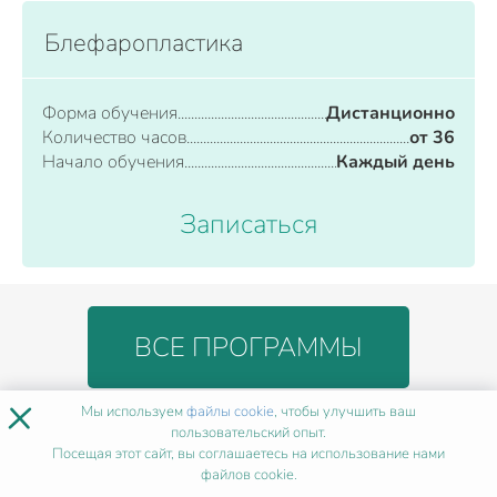
Блефаропластика
Форма обучения
Дистанционно
Количество часов
от 36
Начало обучения
Каждый день
Записаться
ВСЕ ПРОГРАММЫ
×
Мы используем
файлы cookie
, чтобы улучшить ваш
пользовательский опыт.
БЛАГОДАРЯ КУРСУ
ВЫ
Посещая этот сайт, вы соглашаетесь на использование нами
ДОСТИГНИТЕ РЕЗУЛЬТАТА
файлов cookie.