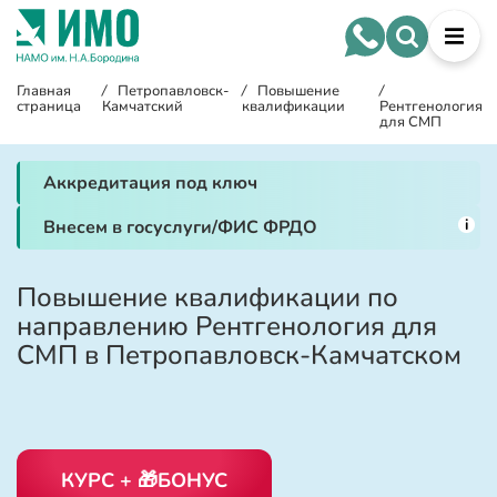
Главная
/
Петропавловск-
/
Повышение
/
страница
Камчатский
квалификации
Рентгенология
для СМП
Аккредитация под ключ
i
Внесем в госуслуги/ФИС ФРДО
Повышение квалификации по
направлению Рентгенология для
СМП в Петропавловск-Камчатском
КУРС + 🎁БОНУС