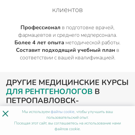
клиентов
Профессионал
в подготовке врачей,
фармацевтов и среднего медперсонала.
Более 4 лет опыта
методической работы.
Составит подходящий учебный план
в
соответствии с вашей квалификацией.
ДРУГИЕ МЕДИЦИНСКИЕ КУРСЫ
ДЛЯ РЕНТГЕНОЛОГОВ
В
ПЕТРОПАВЛОВСК-
×
КАМЧАТСКОМ
Мы используем
файлы cookie
, чтобы улучшить ваш
пользовательский опыт.
Посещая этот сайт, вы соглашаетесь на использование нами
файлов cookie.
ПОХОЖИЕ ПРОГРАММЫ