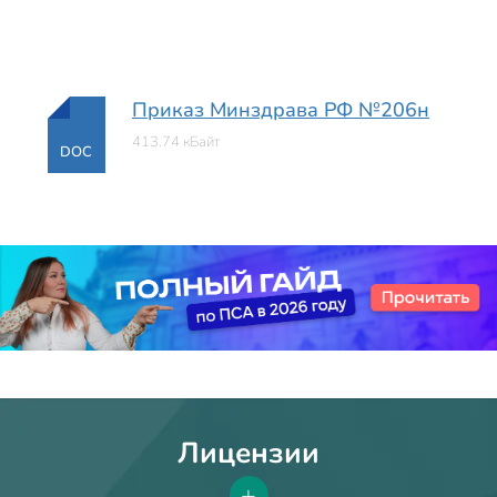
Приказ Минздрава РФ №206н
413.74 кБайт
DOC
Лицензии
+