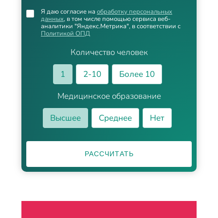
Я даю согласие на
обработку персональных
данных
, в том числе помощью сервиса веб-
аналитики "Яндекс.Метрика", в соответствии с
Политикой ОПД
Количество человек
1
2-10
Более 10
Медицинское образование
Высшее
Среднее
Нет
РАССЧИТАТЬ