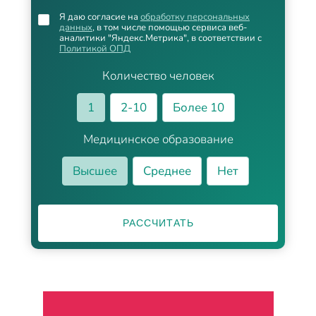
Я даю согласие на
обработку персональных
данных
, в том числе помощью сервиса веб-
аналитики "Яндекс.Метрика", в соответствии с
Политикой ОПД
Количество человек
1
2-10
Более 10
Медицинское образование
Высшее
Среднее
Нет
РАССЧИТАТЬ