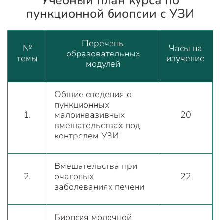
Учебный план курса по
пункционной биопсии с УЗИ
Перечень
№
Часы на
образовательных
темы
изучение
модулей
Общие сведения о
пункционных
1.
малоинвазивных
20
вмешательствах под
контролем УЗИ
Вмешательства при
2.
очаговых
22
заболеваниях печени
Биопсия молочной