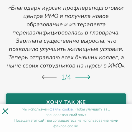
«Благодаря курсам профпереподготовки
«
центра ИМО я получила новое
п
образование и из терапевта
переквалифицировалась в главврача.
Зарплата существенно выросла, что
позволило улучшить жилищные условия.
Теперь отправляю всех бывших коллег, а
ныне своих сотрудников на курсы в ИМО».
1
/
4
ХОЧУ ТАК ЖЕ
×
Мы используем
файлы cookie
, чтобы улучшить ваш
пользовательский опыт.
Посещая этот сайт, вы соглашаетесь на использование нами
НАШИ МЕТОДИСТЫ
В НИЖНЕМ
файлов cookie.