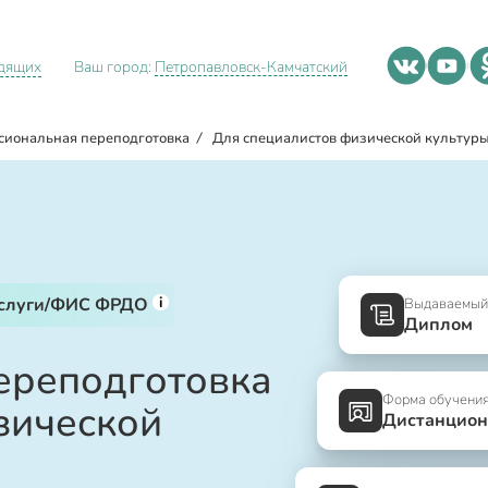
идящих
Ваш город:
Петропавловск-Камчатский
сиональная переподготовка
/
Для специалистов физической культуры
i
услуги/ФИС ФРДО
Выдаваемый
Диплом
ереподготовка
Форма обучени
зической
Дистанцион