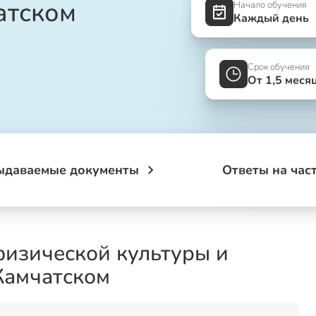
атском
Начало обучения
Каждый день
Срок обучения
От 1,5 меся
ыдаваемые документы
Ответы на час
физической культуры и
Камчатском