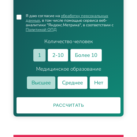
Я даю согласие на
обработку персональных
данных
, в том числе помощью сервиса веб-
аналитики "Яндекс.Метрика", в соответствии с
Политикой ОПД
Количество человек
1
2-10
Более 10
Медицинское образование
Высшее
Среднее
Нет
РАССЧИТАТЬ