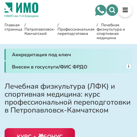
Главная
/
/
/
Лечебная
страница
Петропавловск-
Профессиональная
физкультура и
Камчатский
переподготовка
спортивная
медицина
Аккредитация под ключ
i
Внесем в госуслуги/ФИС ФРДО
Лечебная физкультура (ЛФК) и
спортивная медицина: курс
профессиональной переподготовки
в Петропавловск-Камчатском
КУРС + 🎁БОНУС