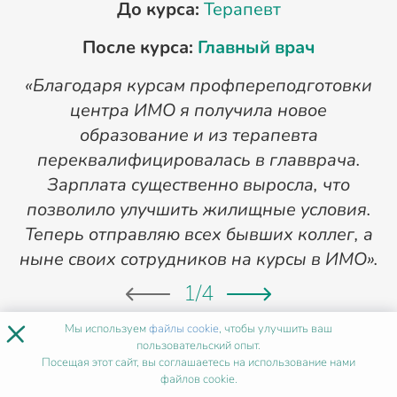
До курса:
Терапевт
После курса:
Главный врач
«Благодаря курсам профпереподготовки
«
центра ИМО я получила новое
п
образование и из терапевта
переквалифицировалась в главврача.
Зарплата существенно выросла, что
позволило улучшить жилищные условия.
Теперь отправляю всех бывших коллег, а
ныне своих сотрудников на курсы в ИМО».
1
/
4
×
Мы используем
файлы cookie
, чтобы улучшить ваш
пользовательский опыт.
Посещая этот сайт, вы соглашаетесь на использование нами
ХОЧУ ТАК ЖЕ
файлов cookie.