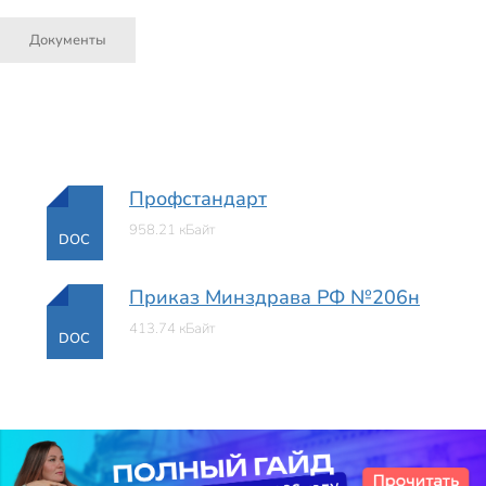
Документы
Профстандарт
958.21 кБайт
DOC
Приказ Минздрава РФ №206н
413.74 кБайт
DOC