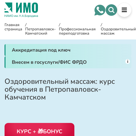
Главная
/
/
/
страница
Петропавловск-
Профессиональная
Оздоровительны
Камчатский
переподготовка
массаж
Аккредитация под ключ
i
Внесем в госуслуги/ФИС ФРДО
Оздоровительный массаж: курс
обучения в Петропавловск-
Камчатском
КУРС + 🎁БОНУС