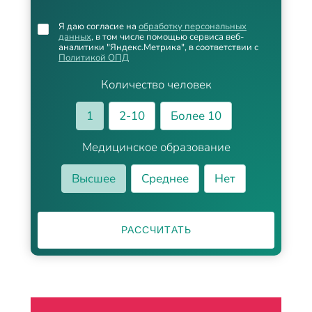
Я даю согласие на
обработку персональных
данных
, в том числе помощью сервиса веб-
аналитики "Яндекс.Метрика", в соответствии с
Политикой ОПД
Количество человек
1
2-10
Более 10
Медицинское образование
Высшее
Среднее
Нет
РАССЧИТАТЬ