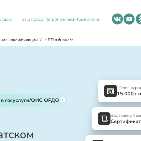
идящих
Ваш город:
Петропавловск-Камчатский
ние квалификации
/
НЛП в бизнесе
10 лет на ры
15 000+ 
i
 в госуслуги/ФИС ФРДО
Выдаваемый до
Сертификат
атском