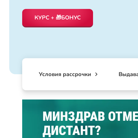
КУРС + 🎁БОНУС
Условия рассрочки
Выдав