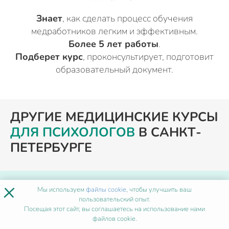
Знает
, как сделать процесс обучения
медработников легким и эффективным.
Более 5 лет работы
.
Подберет курс
, проконсультирует, подготовит
образовательный документ.
ДРУГИЕ МЕДИЦИНСКИЕ КУРСЫ
ДЛЯ ПСИХОЛОГОВ
В САНКТ-
ПЕТЕРБУРГЕ
×
ПОХОЖИЕ ПРОГРАММЫ
Мы используем
файлы cookie
, чтобы улучшить ваш
пользовательский опыт.
Посещая этот сайт, вы соглашаетесь на использование нами
Администратор медицинского
файлов cookie.