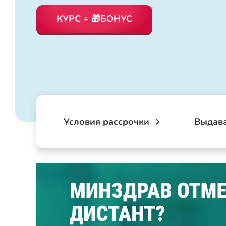
КУРС + 🎁БОНУС
Условия рассрочки
Выдав