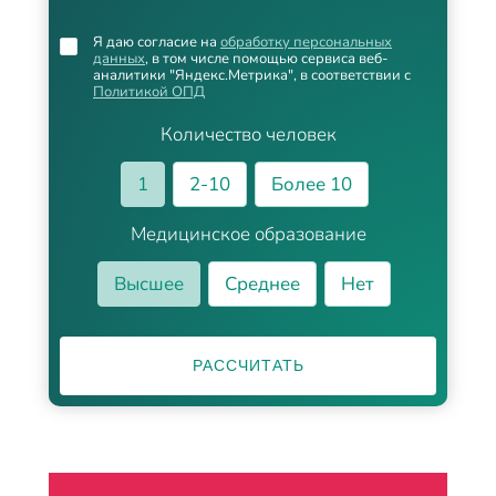
Я даю согласие на
обработку персональных
данных
, в том числе помощью сервиса веб-
аналитики "Яндекс.Метрика", в соответствии с
Политикой ОПД
Количество человек
1
2-10
Более 10
Медицинское образование
Высшее
Среднее
Нет
РАССЧИТАТЬ