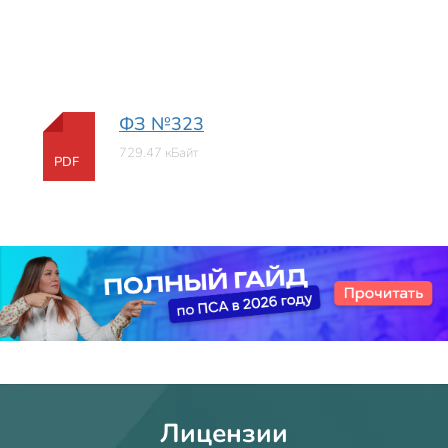
ФЗ №323
729.47 кБайт
PDF
Лицензии