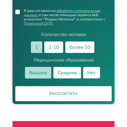
Я даю согласие на
обработку персональных
данных
, в том числе помощью сервиса веб-
аналитики "Яндекс.Метрика", в соответствии с
Политикой ОПД
Количество человек
1
2-10
Более 10
Медицинское образование
Высшее
Среднее
Нет
РАССЧИТАТЬ