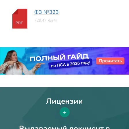
ФЗ №323
729.47 кБайт
PDF
Лицензии
+
Выдаваемый документ в