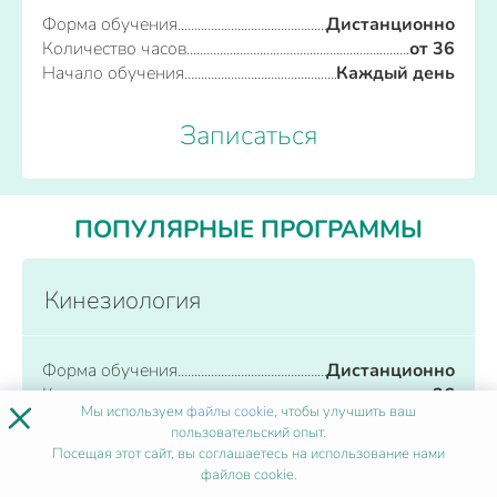
Форма обучения
Дистанционно
Количество часов
от 36
Начало обучения
Каждый день
Записаться
ПОПУЛЯРНЫЕ ПРОГРАММЫ
Кинезиология
Форма обучения
Дистанционно
Количество часов
от 36
×
Мы используем
файлы cookie
, чтобы улучшить ваш
Начало обучения
Каждый день
пользовательский опыт.
Посещая этот сайт, вы соглашаетесь на использование нами
Записаться
файлов cookie.