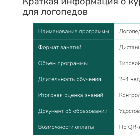
Краткая информация о к
для логопедов
Наименование программы
Логопед
Формат занятий
Дистан
Объем программы
Типовой
Длительность обучения
2–4 нед
Итоговая оценка знаний
Контрол
Документ об образовании
Удосто
Возможности оплаты
По QR-к