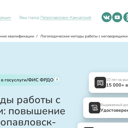
идящих
Ваш город:
Петропавловск-Камчатский
ние квалификации
/
Логопедические методы работы с неговорящими
i
 в госуслуги/ФИС ФРДО
10 лет на ры
15 000+ 
ды работы с
Выдаваемый до
и: повышение
Удостовере
опавловск-