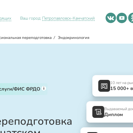
идящих
Ваш город:
Петропавловск-Камчатский
сиональная переподготовка
/
Эндокринология
10 лет на ры
15 000+ 
i
услуги/ФИС ФРДО
Выдаваемый до
Диплом
ереподготовка
чатском