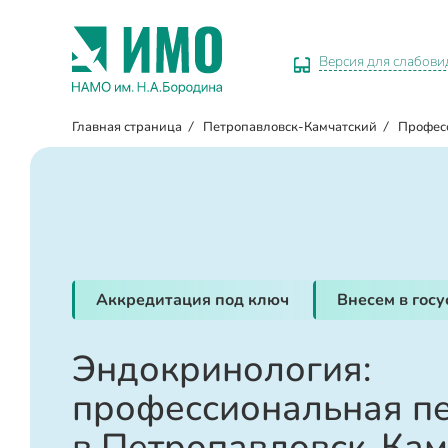
Версия для слабов
Главная страница
/
Петропавловск-Камчатский
/
Профес
Аккредитация под ключ
Внесем в гос
Эндокринология:
профессиональная п
в Петропавловск-Кам