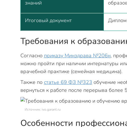
знаний
образо
Итоговый документ
Диплом
Требования к образован
Согласно
приказу Минздрава №206н
, проф
можно пройти при наличии интернатуры или
врачебной практике (семейная медицина).
Также по
статье 69 ФЗ №323
обучение нео
вернуться к работе после перерыва более 5
Источник: ivo.garant.ru
Особенности профессион